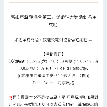
高雄市聲暉協會第三屆保齡球大賽活動名單
來啦!
如名單有問題，歡迎致電到協會做確認喔~~
【活動資訊】
活動時間：03/28 (六)，10：30 報到 (11:00~12:30)
活動地點： 滾吧！LET'S ROLL保齡球館
(( 高雄市前鎮區中安路1-1號大道西2樓 ))
Dress Code： 丹寧風格
再次提醒本次不是復古風，是"丹寧風"喔!!!如果對
丹寧風不熟悉的朋友可以去看我們前一篇保齡球的