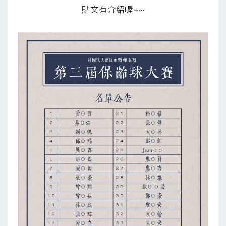
貼文有介紹喔~~