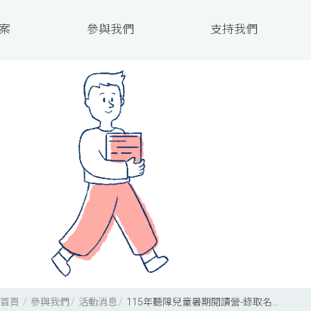
案
參與我們
支持我們
首頁
參與我們
活動消息
115年聽障兒童暑期閱讀營-錄取名...