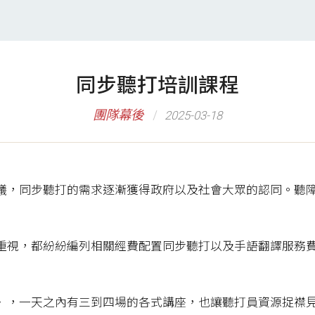
同步聽打培訓課程
團隊幕後
2025-03-18
議，同步聽打的需求逐漸獲得政府以及社會大眾的認同。聽
重視，都紛紛編列相關經費配置同步聽打以及手語翻譯服務
》，一天之內有三到四場的各式講座，也讓聽打員資源捉襟