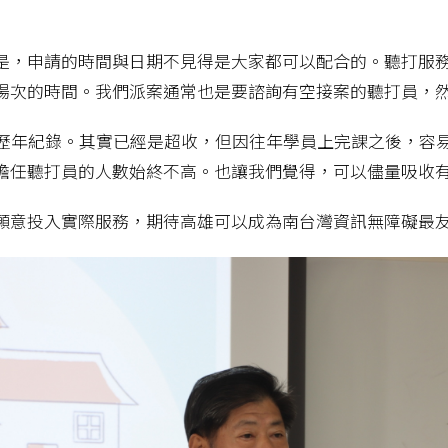
是，申請的時間與日期不見得是大家都可以配合的。聽打服
場次的時間。我們派案通常也是要諮詢有空接案的聽打員，
了歷年紀錄。其實已經是超收，但因往年學員上完課之後，容
擔任聽打員的人數始終不高。也讓我們覺得，可以儘量吸收
願意投入實際服務，期待高雄可以成為南台灣資訊無障礙最