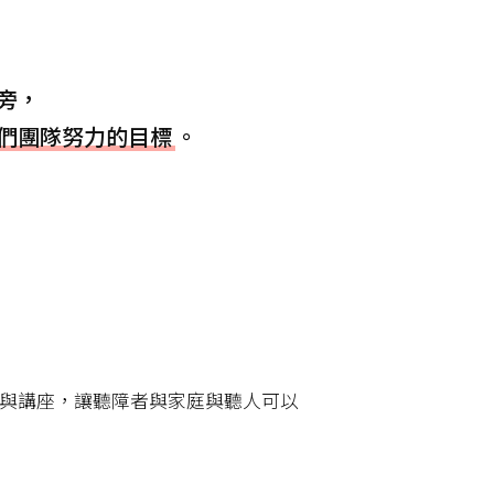
旁，
們團隊努力的目標
。
與講座，讓聽障者與家庭與聽人可以