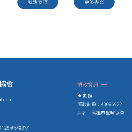
我想支持
更多專案
協會
捐款資訊
劃撥
il.com
郵政劃撥：40086922
戶名：高雄市聲暉協會
28號5樓3室