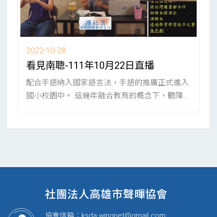
2022-10-28
看見南聰-111年10月22日直播
配合手語納入國家語言法，手語的推廣正式進入
國小校園中。 這幾年融合教育的概念下，聽障生
都是在一般生的教學環境下受...
社團法人高雄市聲暉協會
協會信箱：
ksda.wingnet@gmail.com