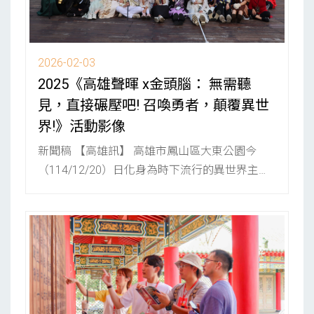
2026-02-03
2025《高雄聲暉 x金頭腦： 無需聽
見，直接碾壓吧! 召喚勇者，顛覆異世
界!》活動影像
新聞稿 【高雄訊】 高雄市鳳山區大東公園今
（114/12/20）日化身為時下流行的異世界主
題，迎來來自全台10...