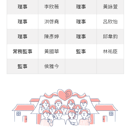
理事
李欣薇
理事
黃詠萱
理事
洪啓堯
理事
呂欣怡
理事
陳彥婷
理事
邱韋鈞
常務監事
黃國華
監事
林祐臣
監事
侯雅今