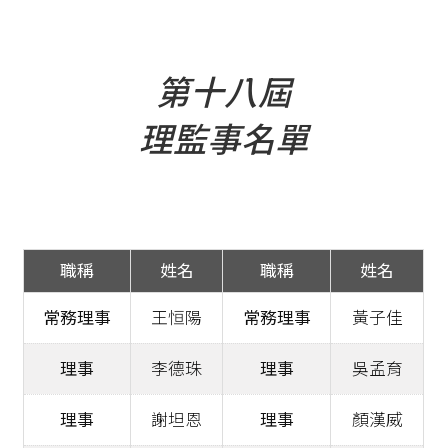
第十八屆
理監事名單
職稱
姓名
職稱
姓名
常務理事
王恒陽
常務理事
黃子佳
理事
李德珠
理事
吳孟育
理事
謝坦恩
理事
顏漢威